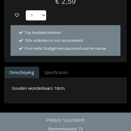
€ 2,59
Top kwaliteit merken
150+ artikelen in ons assortiment
Voor ieder budget een passend oud en nieuw
Omschrijving
Specificaties
Gouden wonderkaars 16cm.
Peters Vuurwerk
Bemmelseweg 73