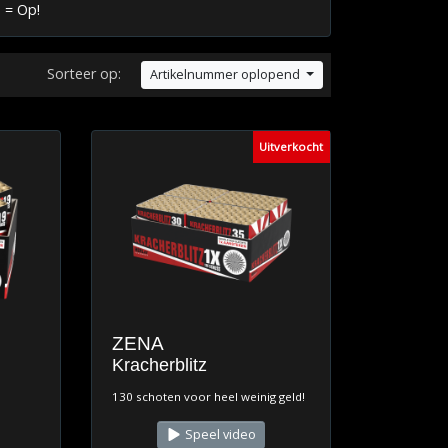
 = Op!
Sorteer op:
Artikelnummer oplopend
Uitverkocht
ZENA
Kracherblitz
130 schoten voor heel weinig geld!
Speel video