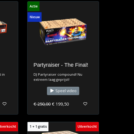
Actie
Nieuw
Partyraiser - The Final!
 in
DJ Partyraiser compound! Nu
extreem laag geprijst!
Speel video
€ 250,00
€ 199,50
itverkocht
1 + 1 gratis
Uitverkocht