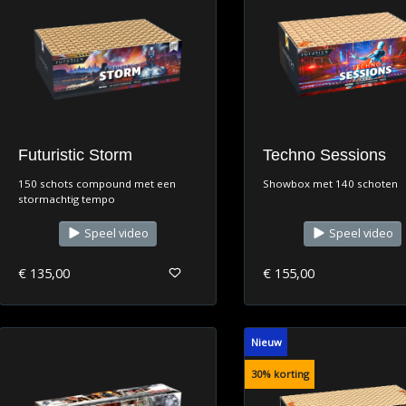
Futuristic Storm
Techno Sessions
150 schots compound met een
Showbox met 140 schoten
stormachtig tempo
Speel video
Speel video
€ 135,00
€ 155,00
Nieuw
30% korting