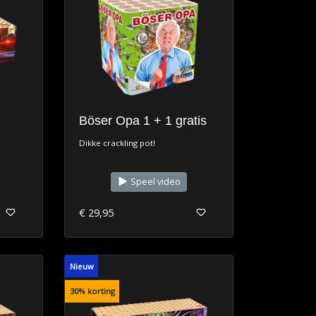
Böser Opa 1 + 1 gratis
Dikke crackling pot!
Speel video
€ 29,95
Nieuw
30% korting