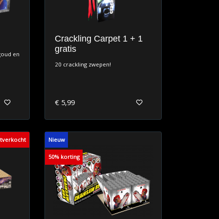
Crackling Carpet 1 + 1
gratis
goud en
20 crackling zwepen!
€ 5,99
itverkocht
Nieuw
50% korting