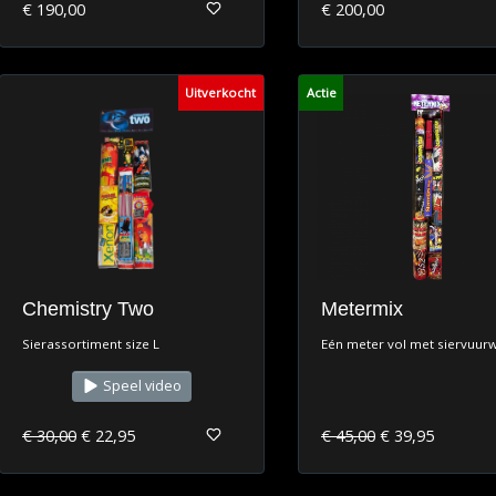
€ 190,00
€ 200,00
Uitverkocht
Actie
Chemistry Two
Metermix
Sierassortiment size L
Eén meter vol met siervuurw
Speel video
€ 30,00
€ 22,95
€ 45,00
€ 39,95