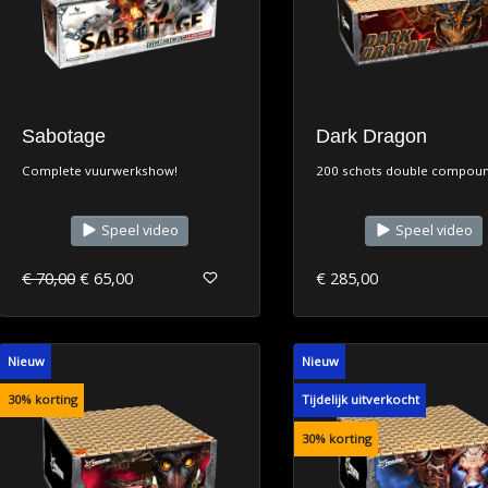
Sabotage
Dark Dragon
Complete vuurwerkshow!
200 schots double compou
Speel video
Speel video
€ 70,00
€ 65,00
€ 285,00
Nieuw
Nieuw
30% korting
Tijdelijk uitverkocht
30% korting