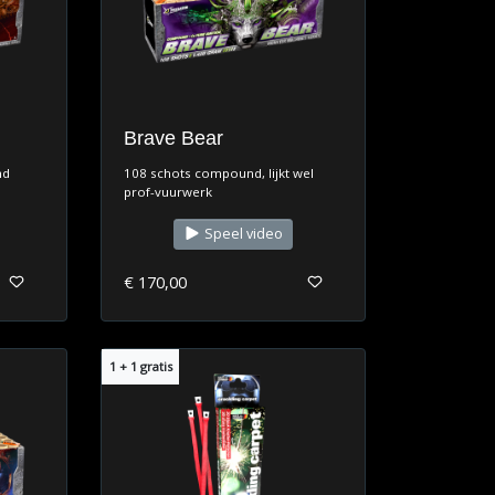
Brave Bear
nd
108 schots compound, lijkt wel
prof-vuurwerk
Speel video
€ 170,00
1 + 1 gratis