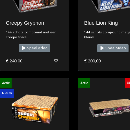
Creepy Gryphon
Blue Lion King
144 schots compound met een
144 schots compound met 
creepy finale
blauw
Speel video
Speel video
€ 240,00
€ 200,00
Actie
Actie
U
Nieuw