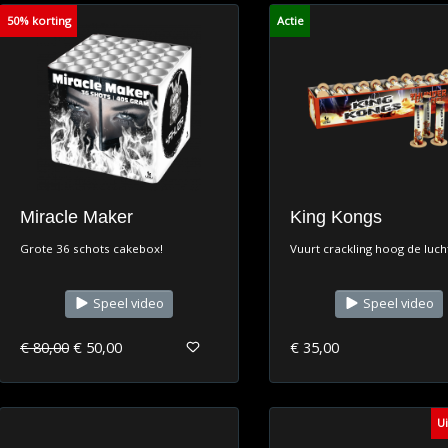
50% korting
Actie
Miracle Maker
King Kongs
Grote 36 schots cakebox!
Vuurt crackling hoog de lucht
Speel video
Speel video
€ 80,00
€ 50,00
€ 35,00
U