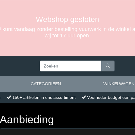
Webshop gesloten
U kunt vandaag zonder bestelling vuurwerk in de winke
wij tot 17 uur open.
CATEGORIEËN
WINKELWAGEN
n
150+ artikelen in ons assortiment
Voor ieder budget een p
Aanbieding