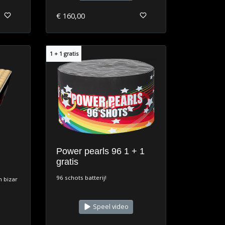
€ 160,00
1 + 1 gratis
Power pearls 96 1 + 1
gratis
96 schots batterij!
 bizar
Speel video