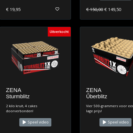
€ 19,95
€ 150,00
€ 149,50
Uitverkocht
ZENA
ZENA
Sturmblitz
Űberblitz
2 kilo kruit, 4 cakes
Vier 500-grammers voor een
doorverbonden!
lage prijs!
Speel video
Speel video